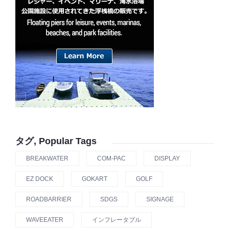
タグ, Popular Tags
BREAKWATER
COM-PAC
DISPLAY
EZ DOCK
GOKART
GOLF
ROADBARRIER
SDGS
SIGNAGE
WAVEEATER
インフレータブル