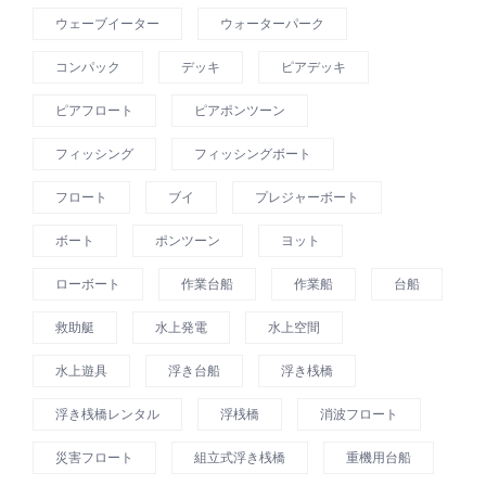
ウェーブイーター
ウォーターパーク
コンパック
デッキ
ピアデッキ
ピアフロート
ピアポンツーン
フィッシング
フィッシングボート
フロート
ブイ
プレジャーボート
ボート
ポンツーン
ヨット
ローボート
作業台船
作業船
台船
救助艇
水上発電
水上空間
水上遊具
浮き台船
浮き桟橋
浮き桟橋レンタル
浮桟橋
消波フロート
災害フロート
組立式浮き桟橋
重機用台船