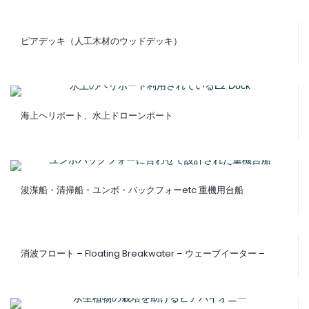
ピアデッキ（人工木材のウッドデッキ）
海上ヘリポート、水上ドローンポート
浚渫船・清掃船・ユンボ・バックフォーetc 重機用台船
消波フロート – Floating Breakwater – ウェーブイーター –