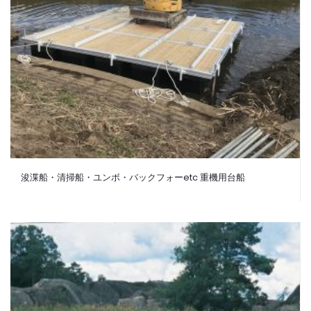
浚渫船・清掃船・ユンボ・バックフォーetc 重機用台船