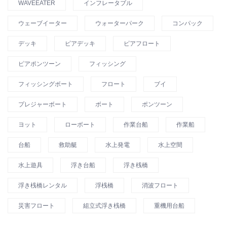
WAVEEATER
インフレータブル
ウェーブイーター
ウォーターパーク
コンパック
デッキ
ピアデッキ
ピアフロート
ピアポンツーン
フィッシング
フィッシングボート
フロート
ブイ
プレジャーボート
ボート
ポンツーン
ヨット
ローボート
作業台船
作業船
台船
救助艇
水上発電
水上空間
水上遊具
浮き台船
浮き桟橋
浮き桟橋レンタル
浮桟橋
消波フロート
災害フロート
組立式浮き桟橋
重機用台船