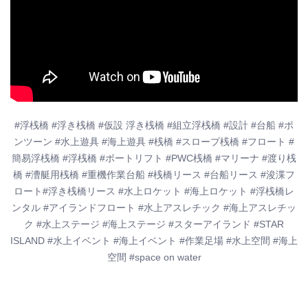
#浮桟橋 #浮き桟橋 #仮設 浮き桟橋 #組立浮桟橋 #設計 #台船 #ポ
ンツーン #水上遊具 #海上遊具 #桟橋 #スロープ桟橋 #フロート #
簡易浮桟橋 #浮桟橋 #ボートリフト #PWC桟橋 #マリーナ #渡り桟
橋 #漕艇用桟橋 #重機作業台船 #桟橋リース #台船リース #浚渫フ
ロート#浮き桟橋リース #水上ロケット #海上ロケット #浮桟橋レ
ンタル #アイランドフロート #水上アスレチック #海上アスレチッ
ク #水上ステージ #海上ステージ #スターアイランド #STAR
ISLAND #水上イベント #海上イベント #作業足場 #水上空間 #海上
空間 #space on water