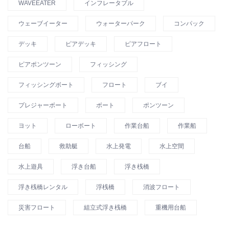
WAVEEATER
インフレータブル
ウェーブイーター
ウォーターパーク
コンパック
デッキ
ピアデッキ
ピアフロート
ピアポンツーン
フィッシング
フィッシングボート
フロート
ブイ
プレジャーボート
ボート
ポンツーン
ヨット
ローボート
作業台船
作業船
台船
救助艇
水上発電
水上空間
水上遊具
浮き台船
浮き桟橋
浮き桟橋レンタル
浮桟橋
消波フロート
災害フロート
組立式浮き桟橋
重機用台船