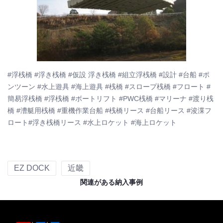
#浮桟橋 #浮き桟橋 #仮設 浮き桟橋 #組立浮桟橋 #設計 #台船 #ポ
ンツーン #水上遊具 #海上遊具 #桟橋 #スロープ桟橋 #フロート #
簡易浮桟橋 #浮桟橋 #ボートリフト #PWC桟橋 #マリーナ #渡り桟
橋 #漕艇用桟橋 #重機作業台船 #桟橋リース #台船リース #浚渫フ
ロート#浮き桟橋リース #水上ロケット #海上ロケット
EZ DOCK
近畿
関連がある納入事例