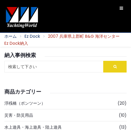
ホーム
Ez Dock
2007 兵庫県上郡町 B&G 海洋センター
Ez Dock納入
納入事例検索
商品カテゴリー
浮桟橋（ポンツーン）
(20)
災害・防災用品
(10)
水上遊具・海上遊具・陸上遊具
(13)