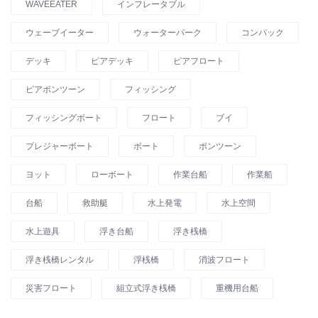
WAVEEATER
インフレータブル
ウェーブイーター
ウォーターパーク
コンパック
デッキ
ピアデッキ
ピアフロート
ピアポンツーン
フィッシング
フィッシングボート
フロート
ブイ
プレジャーボート
ボート
ポンツーン
ヨット
ローボート
作業台船
作業船
台船
救助艇
水上発電
水上空間
水上遊具
浮き台船
浮き桟橋
浮き桟橋レンタル
浮桟橋
消波フロート
災害フロート
組立式浮き桟橋
重機用台船