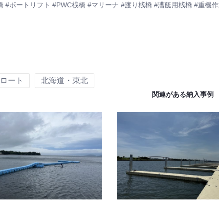
橋 #ボートリフト #PWC桟橋 #マリーナ #渡り桟橋 #漕艇用桟橋 #重
ロート
北海道・東北
関連がある納入事例