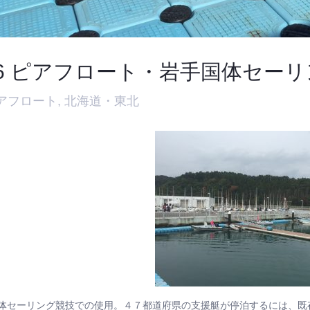
16 ピアフロート・岩手国体セー
アフロート
,
北海道・東北
体セーリング競技での使用。４７都道府県の支援艇が停泊するには、既