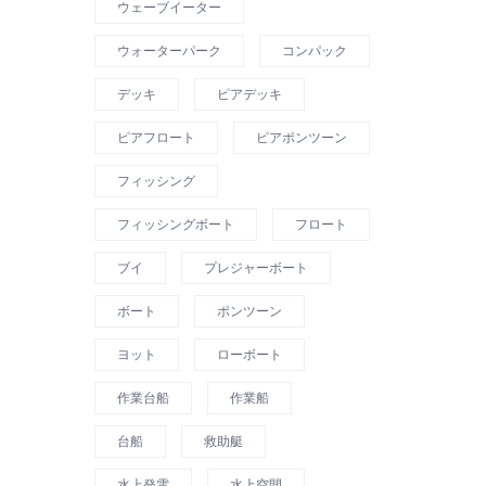
ウェーブイーター
ウォーターパーク
コンパック
デッキ
ピアデッキ
ピアフロート
ピアポンツーン
フィッシング
フィッシングボート
フロート
ブイ
プレジャーボート
ボート
ポンツーン
ヨット
ローボート
作業台船
作業船
台船
救助艇
水上発電
水上空間