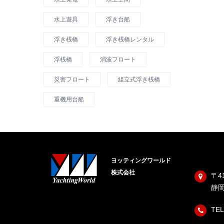
水上遊具
浮き台船
浮き桟橋
浮き桟橋レンタル
浮桟橋
消波フロート
災害フロート
組立式浮き桟橋
重機用台船
ヨッティングワールド
株式会社
〒41
静岡
TEL