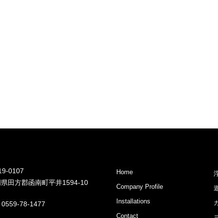
9-0107
Home
県田方郡函南町平井1594-10
Company Profile
Installations
 0559-78-1477
Contact