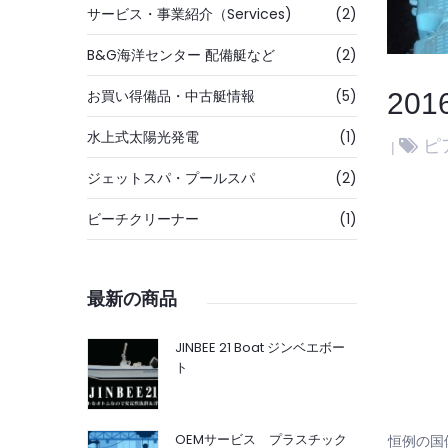
サービス・事業紹介（Services)
(2)
B&G海洋センター 配備艇など
(2)
お買い得備品・中古艇情報
(5)
20
水上式太陽光発電
(1)
ピ
ジェットスパ・プールスパ
(2)
ビーチクリーナー
(1)
最新の商品
JINBEE 21 Boat ジンベエボー
ト
OEMサービス プラスチック
恒例の国