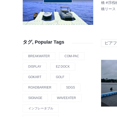
橋 #浮桟
橋リース
タグ, Popular Tags
ピアフ
BREAKWATER
COM-PAC
DISPLAY
EZ DOCK
GOKART
GOLF
ROADBARRIER
SDGS
SIGNAGE
WAVEEATER
インフレータブル