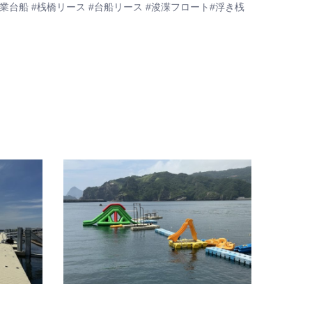
機作業台船 #桟橋リース #台船リース #浚渫フロート#浮き桟