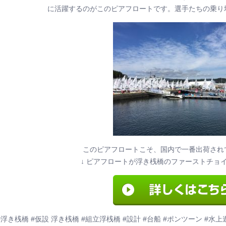
に活躍するのがこのピアフロートです。選手たちの乗り
このピアフロートこそ、国内で一番出荷され
↓ ピアフロートが浮き桟橋のファーストチョイ
#浮き桟橋 #仮設 浮き桟橋 #組立浮桟橋 #設計 #台船 #ポンツーン #水上