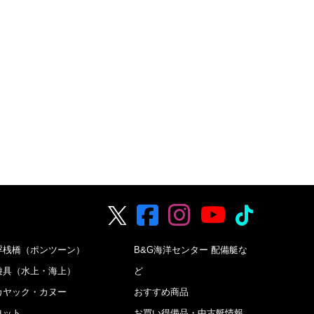
浮桟橋（ポンツーン）
B&G海洋センター 配備艇な
遊具（水上・海上）
ど
カヤック・カヌー
おすすめ商品
ヨット
お買い得備品・中古艇情報