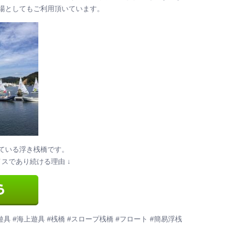
場としてもご利用頂いています。
ている浮き桟橋です。
スであり続ける理由 ↓
遊具 #海上遊具 #桟橋 #スロープ桟橋 #フロート #簡易浮桟