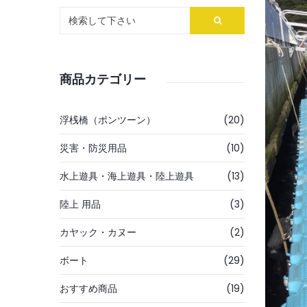
商品カテゴリー
浮桟橋（ポンツーン）
(20)
災害・防災用品
(10)
水上遊具・海上遊具・陸上遊具
(13)
陸上 用品
(3)
カヤック・カヌー
(2)
ボート
(29)
おすすめ商品
(19)