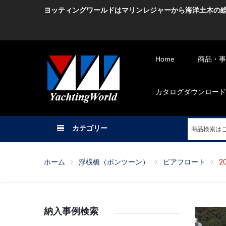
ヨッティングワールドはマリンレジャーから海洋土木の
Home
商品・事業 -
カタログダウンロード -C
カテゴリー
ホーム
浮桟橋（ポンツーン）
ピアフロート
2
納入事例検索