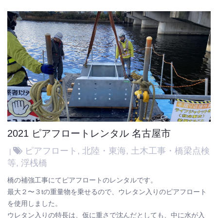
2021 ピアフロートレンタル 名古屋市
ピアフロート
,
北陸・東海
,
土木工事・橋梁点検
等
,
浮桟橋
橋の補強工事にてピアフロートのレンタルです。
最大２〜３tの重量物を乗せるので、ウレタン入りのピアフロート
を使用しました。
ウレタン入りの特長は、仮に重さで沈んだとしても、中に水が入