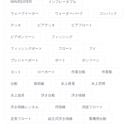
WAVEEATER
インフレータブル
ウェーブイーター
ウォーターパーク
コンパック
デッキ
ピアデッキ
ピアフロート
ピアポンツーン
フィッシング
フィッシングボート
フロート
ブイ
プレジャーボート
ボート
ポンツーン
ヨット
ローボート
作業台船
作業船
台船
救助艇
水上発電
水上空間
水上遊具
浮き台船
浮き桟橋
浮き桟橋レンタル
浮桟橋
消波フロート
災害フロート
組立式浮き桟橋
重機用台船