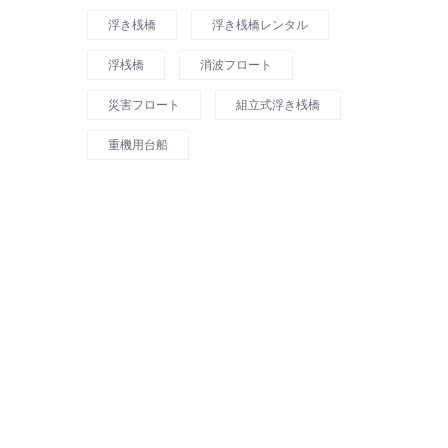
浮き桟橋
浮き桟橋レンタル
浮桟橋
消波フロート
災害フロート
組立式浮き桟橋
重機用台船