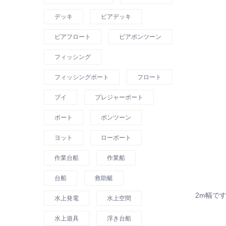
デッキ
ピアデッキ
ピアフロート
ピアポンツーン
フィッシング
フィッシングボート
フロート
ブイ
プレジャーボート
ボート
ポンツーン
ヨット
ローボート
作業台船
作業船
台船
救助艇
2m幅で
水上発電
水上空間
水上遊具
浮き台船