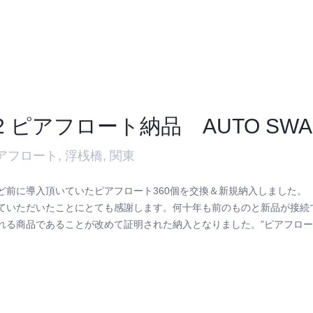
22 ピアフロート納品 AUTO S
アフロート
,
浮桟橋
,
関東
ど前に導入頂いていたピアフロート360個を交換＆新規納入しました。
ていただいたことにとても感謝します。何十年も前のものと新品が接続
れる商品であることが改めて証明された納入となりました。”ピアフロー