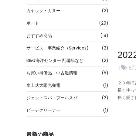
カヤック・カヌー
(2)
ボート
(29)
おすすめ商品
(19)
サービス・事業紹介（Services)
(2)
20
B&G海洋センター 配備艇など
(2)
ピ
お買い得備品・中古艇情報
(5)
２０年ほ
水上式太陽光発電
(1)
長く使っ
ジェットスパ・プールスパ
(2)
長く愛さ
ビーチクリーナー
(1)
最新の商品