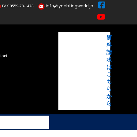
info@yachtingworld.jp
FAX 0559-78-1478
資
料
請
act-
求
は
こ
ち
ら
か
ら