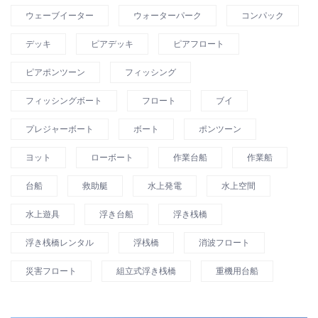
ウェーブイーター
ウォーターパーク
コンパック
デッキ
ピアデッキ
ピアフロート
ピアポンツーン
フィッシング
フィッシングボート
フロート
ブイ
プレジャーボート
ボート
ポンツーン
ヨット
ローボート
作業台船
作業船
台船
救助艇
水上発電
水上空間
水上遊具
浮き台船
浮き桟橋
浮き桟橋レンタル
浮桟橋
消波フロート
災害フロート
組立式浮き桟橋
重機用台船