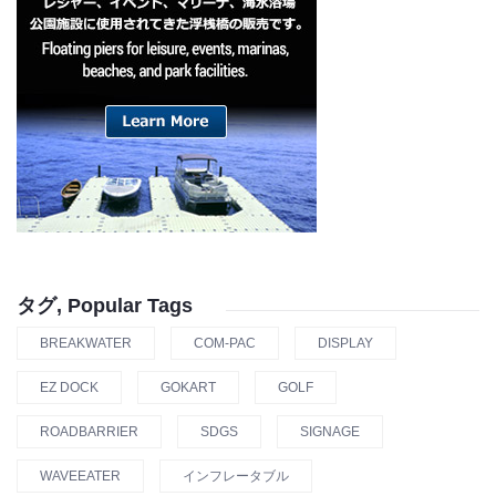
タグ, Popular Tags
BREAKWATER
COM-PAC
DISPLAY
EZ DOCK
GOKART
GOLF
ROADBARRIER
SDGS
SIGNAGE
WAVEEATER
インフレータブル