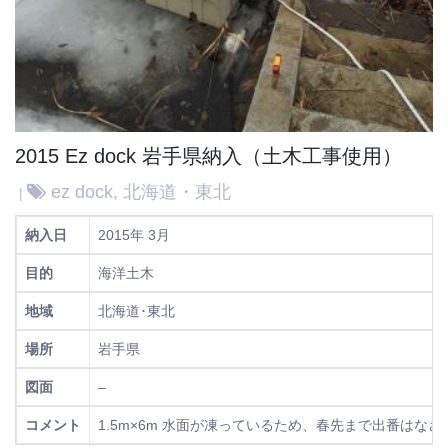
2015 Ez dock 岩手県納入（土木工事使用）
ez dock
,
北海道・東北
納入日
2015年 3月
目的
海洋土木
地域
北海道･東北
場所
岩手県
図面
–
コメント
1.5m×6m 水面が凍っているため、春先まで出番はな