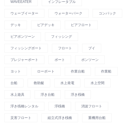
WAVEEATER
インフレータブル
ウェーブイーター
ウォーターパーク
コンパック
デッキ
ピアデッキ
ピアフロート
ピアポンツーン
フィッシング
フィッシングボート
フロート
ブイ
プレジャーボート
ボート
ポンツーン
ヨット
ローボート
作業台船
作業船
台船
救助艇
水上発電
水上空間
水上遊具
浮き台船
浮き桟橋
浮き桟橋レンタル
浮桟橋
消波フロート
災害フロート
組立式浮き桟橋
重機用台船