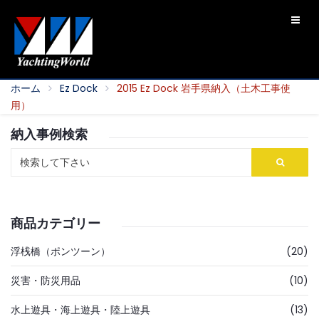
ホーム
Ez Dock
2015 Ez Dock 岩手県納入（土木工事使
用）
納入事例検索
商品カテゴリー
浮桟橋（ポンツーン）
(20)
災害・防災用品
(10)
水上遊具・海上遊具・陸上遊具
(13)