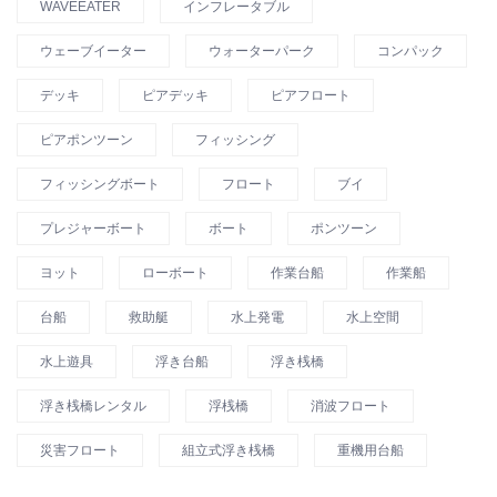
WAVEEATER
インフレータブル
ウェーブイーター
ウォーターパーク
コンパック
デッキ
ピアデッキ
ピアフロート
ピアポンツーン
フィッシング
フィッシングボート
フロート
ブイ
プレジャーボート
ボート
ポンツーン
ヨット
ローボート
作業台船
作業船
台船
救助艇
水上発電
水上空間
水上遊具
浮き台船
浮き桟橋
浮き桟橋レンタル
浮桟橋
消波フロート
災害フロート
組立式浮き桟橋
重機用台船