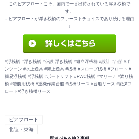
このピアフロートこそ、国内で一番出荷されている浮き桟橋で
す。
↓ ピアフロートが浮き桟橋のファーストチョイスであり続ける理由
↓
#浮桟橋 #浮き桟橋 #仮設 浮き桟橋 #組立浮桟橋 #設計 #台船 #ポ
ンツーン #水上遊具 #海上遊具 #桟橋 #スロープ桟橋 #フロート #
簡易浮桟橋 #浮桟橋 #ボートリフト #PWC桟橋 #マリーナ #渡り桟
橋 #漕艇用桟橋 #重機作業台船 #桟橋リース #台船リース #浚渫フ
ロート#浮き桟橋リース
ピアフロート
北陸・東海
関連がある納入事例