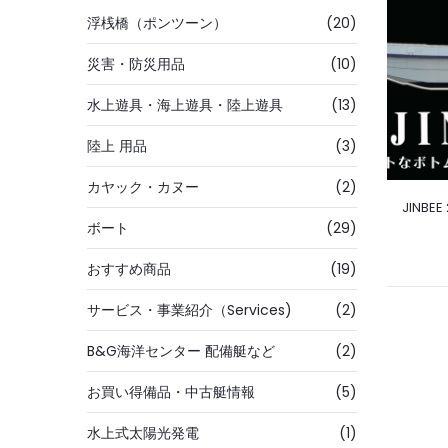
浮桟橋（ポンツーン）
(20)
災害・防災用品
(10)
水上遊具・海上遊具・陸上遊具
(13)
陸上 用品
(3)
カヤック・カヌー
(2)
JINBE
ボート
(29)
おすすめ商品
(19)
サービス・事業紹介（Services)
(2)
B&G海洋センター 配備艇など
(2)
お買い得備品・中古艇情報
(5)
水上式太陽光発電
(1)