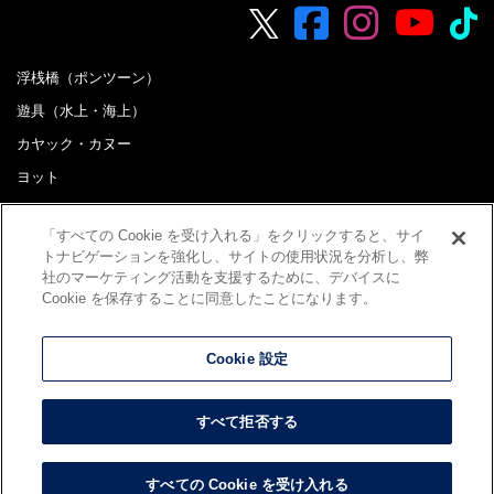
浮桟橋（ポンツーン）
遊具（水上・海上）
カヤック・カヌー
ヨット
ボート
「すべての Cookie を受け入れる」をクリックすると、サイ
B&G海洋センター 配備艇など
トナビゲーションを強化し、サイトの使用状況を分析し、弊
社のマーケティング活動を支援するために、デバイスに
おすすめ商品
Cookie を保存することに同意したことになります。
お買い得備品・中古艇情報
水上式太陽光発電
Cookie 設定
ジェットスパ
ビーチクリーナー
すべて拒否する
Copyright ©
2026 Yachting World Corporation, All Rights
すべての Cookie を受け入れる