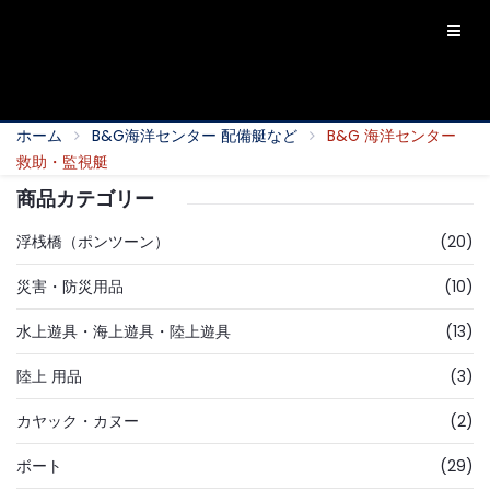
ホーム
B&G海洋センター 配備艇など
B&G 海洋センター
救助・監視艇
商品カテゴリー
浮桟橋（ポンツーン）
(20)
災害・防災用品
(10)
水上遊具・海上遊具・陸上遊具
(13)
陸上 用品
(3)
カヤック・カヌー
(2)
ボート
(29)