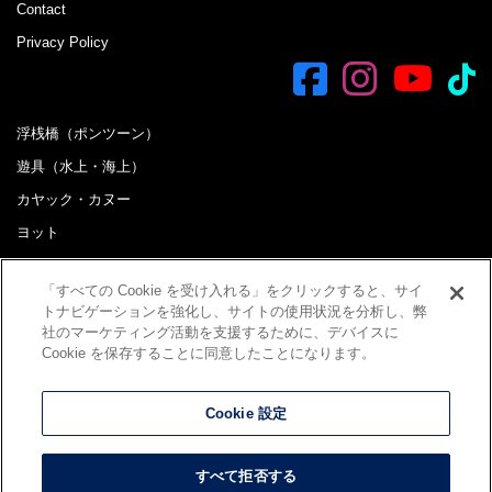
Contact
Privacy Policy
浮桟橋（ポンツーン）
遊具（水上・海上）
カヤック・カヌー
ヨット
ボート
「すべての Cookie を受け入れる」をクリックすると、サイ
B&G海洋センター 配備艇など
トナビゲーションを強化し、サイトの使用状況を分析し、弊
おすすめ商品
社のマーケティング活動を支援するために、デバイスに
Cookie を保存することに同意したことになります。
お買い得備品・中古艇情報
水上式太陽光発電
Cookie 設定
ジェットスパ
ビーチクリーナー
すべて拒否する