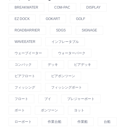
BREAKWATER
COM-PAC
DISPLAY
EZ DOCK
GOKART
GOLF
ROADBARRIER
SDGS
SIGNAGE
WAVEEATER
インフレータブル
ウェーブイーター
ウォーターパーク
コンパック
デッキ
ピアデッキ
ピアフロート
ピアポンツーン
フィッシング
フィッシングボート
フロート
ブイ
プレジャーボート
ボート
ポンツーン
ヨット
ローボート
作業台船
作業船
台船