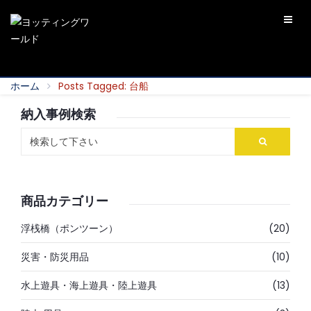
ホーム
Posts Tagged: 台船
納入事例検索
商品カテゴリー
浮桟橋（ポンツーン）
(20)
災害・防災用品
(10)
水上遊具・海上遊具・陸上遊具
(13)