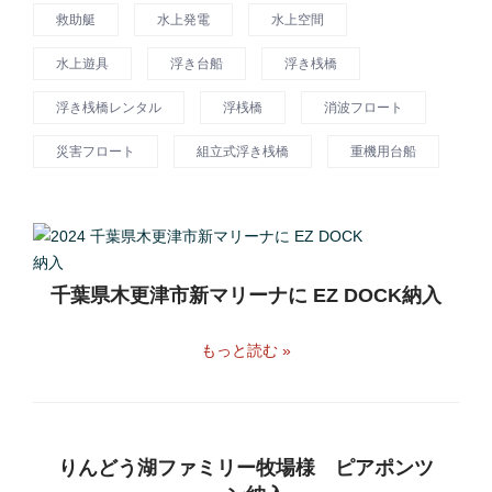
救助艇
水上発電
水上空間
水上遊具
浮き台船
浮き桟橋
浮き桟橋レンタル
浮桟橋
消波フロート
災害フロート
組立式浮き桟橋
重機用台船
千葉県木更津市新マリーナに EZ DOCK納入
もっと読む »
りんどう湖ファミリー牧場様 ピアポンツ